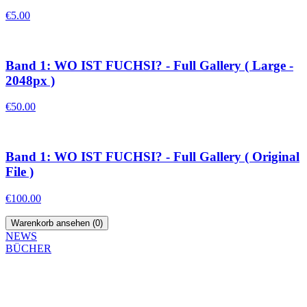
€5.00
Band 1: WO IST FUCHSI? - Full Gallery ( Large -
2048px )
€50.00
Band 1: WO IST FUCHSI? - Full Gallery ( Original
File )
€100.00
Warenkorb ansehen (
0
)
NEWS
BÜCHER