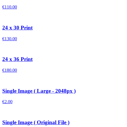
€110.00
24 x 30 Print
€130.00
24 x 36 Print
€180.00
Single Image ( Large - 2048px )
€2.00
Single Image ( Original File )